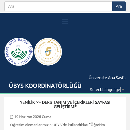
Üniversite Ana Sayfa
ÜBYS KOORDİNATÖRLÜĞÜ
Select Language
▼
YENİLİK >> DERS TANIM VE İÇERİKLERİ SAYFASI
GELİŞTİRME
19 Haziran 2026 Cuma
Öğretim elemanlarımızın ÜBYS'de kullandıkları
"Öğretim